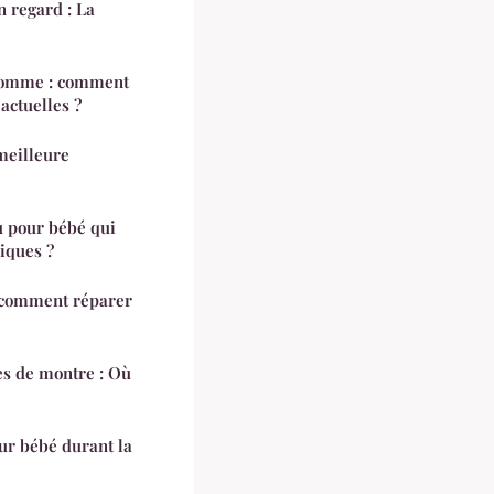
n regard : La
homme : comment
actuelles ?
meilleure
 pour bébé qui
iques ?
 comment réparer
es de montre : Où
ur bébé durant la