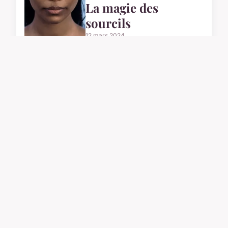
La magie des
sourcils
12 mars 2024
ACTU
À la Rencontre de
l'Équipe de C-
cousu.fr : Passion et
Expertise en
Couture
27 novembre 2023
ACTU