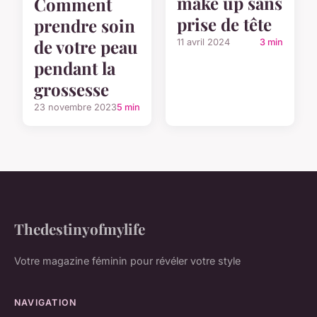
make up sans
Comment
prise de tête
prendre soin
de votre peau
11 avril 2024
3 min
pendant la
grossesse
23 novembre 2023
5 min
Thedestinyofmylife
Votre magazine féminin pour révéler votre style
NAVIGATION